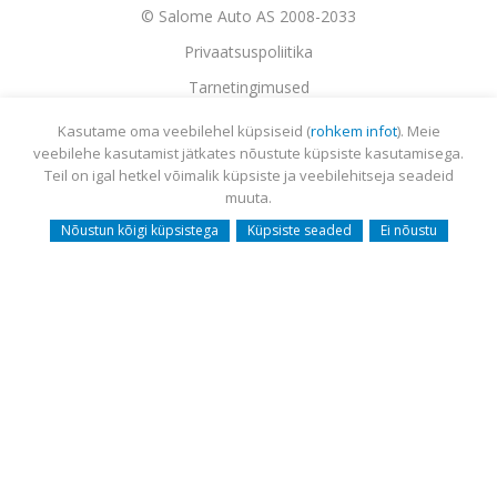
© Salome Auto AS 2008-2033
Privaatsuspoliitika
Tarnetingimused
Garantii
Kasutame oma veebilehel küpsiseid (
rohkem infot
). Meie
veebilehe kasutamist jätkates nõustute küpsiste kasutamisega.
Utiliseerimine
Teil on igal hetkel võimalik küpsiste ja veebilehitseja seadeid
Sisukaart
muuta.
Webmail
Nõustun kõigi küpsistega
Küpsiste seaded
Ei nõustu