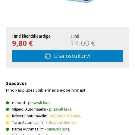
Hind kliendikaardiga
Hind
9,80 €
14.00 €
Lisa ostukorvi
Saadavus
Hind kaupluses võib erineda e-poe hinnast
e-pood
-
piisavalt laos
Viljandi Automaailm
-
piisavalt laos
.
Rakvere Automaailm
-
kohapeal olemas
.
Tartu Automaailm
-
kohapeal olemas
.
Pärnu Automaailm
-
piisavalt laos
.