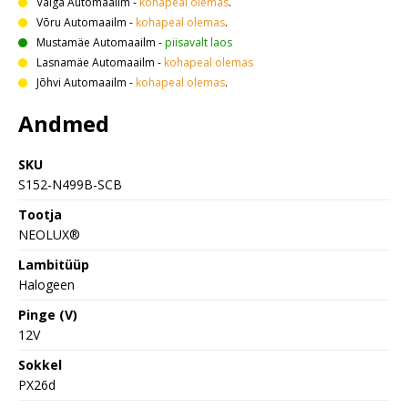
Valga Automaailm
-
kohapeal olemas
.
Võru Automaailm
-
kohapeal olemas
.
Mustamäe Automaailm
-
piisavalt laos
Lasnamäe Automaailm
-
kohapeal olemas
Jõhvi Automaailm
-
kohapeal olemas
.
Andmed
SKU
S152-N499B-SCB
Tootja
NEOLUX®
Lambitüüp
Halogeen
Pinge (V)
12V
Sokkel
PX26d