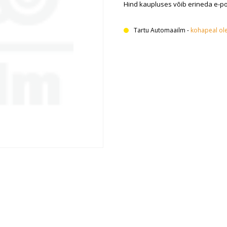
Hind kaupluses võib erineda e-p
Tartu Automaailm
-
kohapeal ol