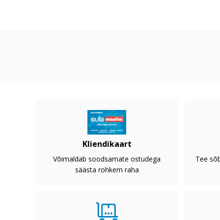
Kliendikaart
Võimaldab soodsamate ostudega
Tee sõb
säästa rohkem raha