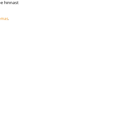
oe hinnast
emas
.