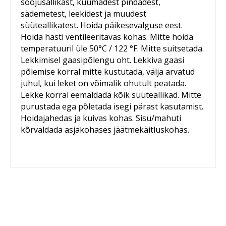
soojusallikast, kuumadest pindadest,
sädemetest, leekidest ja muudest
süüteallikatest. Hoida päikesevalguse eest.
Hoida hästi ventileeritavas kohas. Mitte hoida
temperatuuril üle 50°C / 122 °F. Mitte suitsetada.
Lekkimisel gaasipõlengu oht. Lekkiva gaasi
põlemise korral mitte kustutada, välja arvatud
juhul, kui leket on võimalik ohutult peatada.
Lekke korral eemaldada kõik süüteallikad. Mitte
purustada ega põletada isegi pärast kasutamist.
Hoidajahedas ja kuivas kohas. Sisu/mahuti
kõrvaldada asjakohases jäätmekäitluskohas.