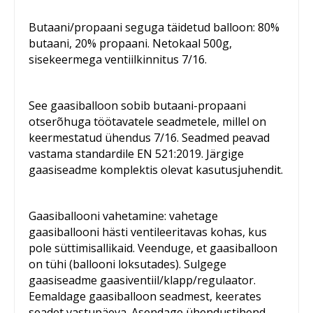
Butaani/propaani seguga täidetud balloon: 80%
butaani, 20% propaani. Netokaal 500g,
sisekeermega ventiilkinnitus 7/16.
See gaasiballoon sobib butaani-propaani
otserõhuga töötavatele seadmetele, millel on
keermestatud ühendus 7/16. Seadmed peavad
vastama standardile EN 521:2019. Järgige
gaasiseadme komplektis olevat kasutusjuhendit.
Gaasiballooni vahetamine: vahetage
gaasiballooni hästi ventileeritavas kohas, kus
pole süttimisallikaid. Veenduge, et gaasiballoon
on tühi (ballooni loksutades). Sulgege
gaasiseadme gaasiventiil/klapp/regulaator.
Eemaldage gaasiballoon seadmest, keerates
seadet vastupäeva. Asendage ühendustihend,