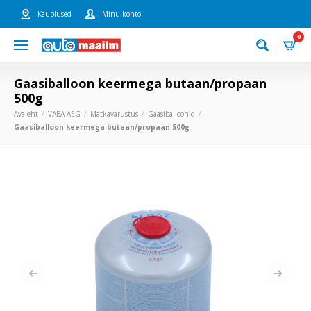
Kauplused
Minu konto
0
Gaasiballoon keermega butaan/propaan
500g
Avaleht
VABA AEG
Matkavarustus
Gaasiballoonid
Gaasiballoon keermega butaan/propaan 500g