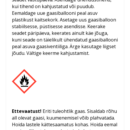
kui tihend on kahjustatud või puudub.
Eemaldage uue gaasiballooni peal asuv
plastikust kaitsekork. Asetage uus gaasiballoon
stabiilsesse, püstisesse asendisse. Keerake
seadet päripäeva, keerates ainult käe jõuga,
kuni seade on täielikult ühendatud gaasiballooni
peal asuva gaasiventiiliga. Ärge kasutage liigset
jõudu. Vältige keerme kahjustamist.
Ettevaatust!
Eriti tuleohtlik gaas. Sisaldab rõhu
all olevat gaasi, kuumenemisel võib plahvatada.
Hoida lastele kättesaamatus kohas. Hoida eemal