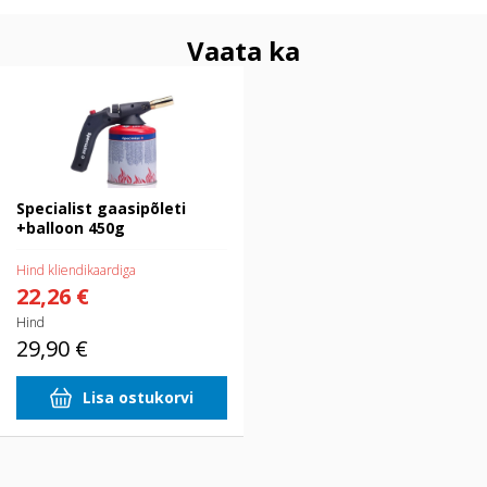
Vaata ka
Specialist gaasipõleti +balloon
450g
Specialist gaasipõleti
+balloon 450g
Hind kliendikaardiga
22,26 €
Hind
29,90 €
Lisa ostukorvi