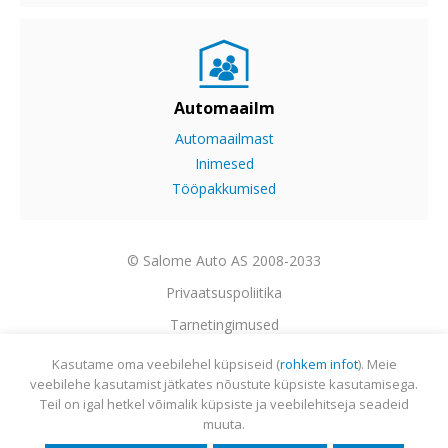
Automaailm
Automaailmast
Inimesed
Tööpakkumised
© Salome Auto AS 2008-2033
Privaatsuspoliitika
Tarnetingimused
Garantii
Kasutame oma veebilehel küpsiseid (
rohkem infot
). Meie
veebilehe kasutamist jätkates nõustute küpsiste kasutamisega.
Utiliseerimine
Teil on igal hetkel võimalik küpsiste ja veebilehitseja seadeid
Sisukaart
muuta.