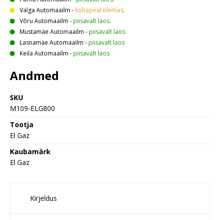
Valga Automaailm
-
kohapeal olemas
.
Võru Automaailm
-
piisavalt laos
.
Mustamäe Automaailm
-
piisavalt laos
Lasnamäe Automaailm
-
piisavalt laos
Keila Automaailm
-
piisavalt laos
Andmed
SKU
M109-ELG800
Tootja
El Gaz
Kaubamärk
El Gaz
Kirjeldus