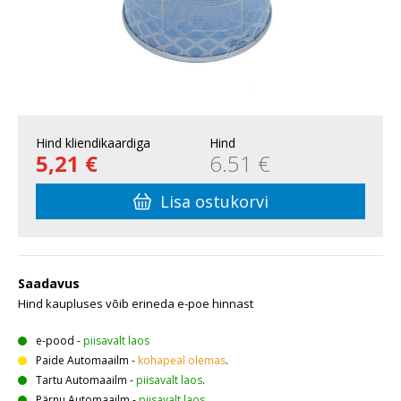
Hind kliendikaardiga
Hind
5,21 €
6.51 €
Lisa ostukorvi
Saadavus
Hind kaupluses võib erineda e-poe hinnast
e-pood
-
piisavalt laos
Paide Automaailm
-
kohapeal olemas
.
Tartu Automaailm
-
piisavalt laos
.
Pärnu Automaailm
-
piisavalt laos
.