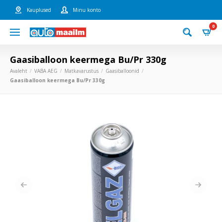
Kauplused
Minu konto
0
Gaasiballoon keermega Bu/Pr 330g
Avaleht
VABA AEG
Matkavarustus
Gaasiballoonid
Gaasiballoon keermega Bu/Pr 330g