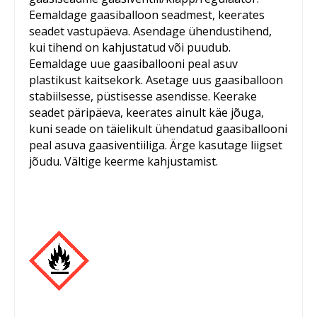
Eemaldage gaasiballoon seadmest, keerates
seadet vastupäeva. Asendage ühendustihend,
kui tihend on kahjustatud või puudub.
Eemaldage uue gaasiballooni peal asuv
plastikust kaitsekork. Asetage uus gaasiballoon
stabiilsesse, püstisesse asendisse. Keerake
seadet päripäeva, keerates ainult käe jõuga,
kuni seade on täielikult ühendatud gaasiballooni
peal asuva gaasiventiiliga. Ärge kasutage liigset
jõudu. Vältige keerme kahjustamist.