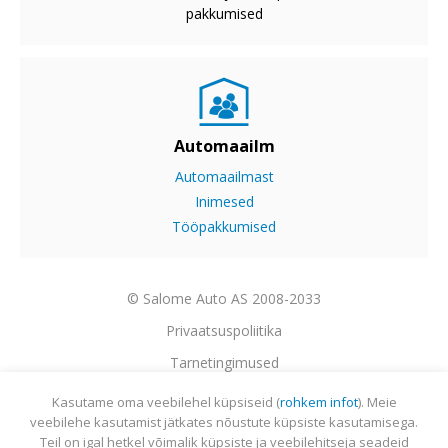
pakkumised
Automaailm
Automaailmast
Inimesed
Tööpakkumised
© Salome Auto AS 2008-2033
Privaatsuspoliitika
Tarnetingimused
Garantii
Kasutame oma veebilehel küpsiseid (
rohkem infot
). Meie
veebilehe kasutamist jätkates nõustute küpsiste kasutamisega.
Utiliseerimine
Teil on igal hetkel võimalik küpsiste ja veebilehitseja seadeid