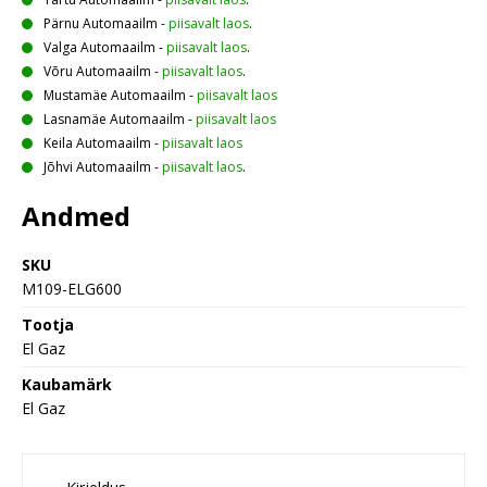
Pärnu Automaailm
-
piisavalt laos
.
Valga Automaailm
-
piisavalt laos
.
Võru Automaailm
-
piisavalt laos
.
Mustamäe Automaailm
-
piisavalt laos
Lasnamäe Automaailm
-
piisavalt laos
Keila Automaailm
-
piisavalt laos
Jõhvi Automaailm
-
piisavalt laos
.
Andmed
SKU
M109-ELG600
Tootja
El Gaz
Kaubamärk
El Gaz