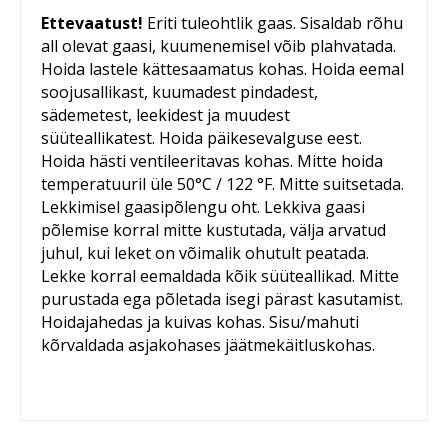
Ettevaatust!
Eriti tuleohtlik gaas. Sisaldab rõhu
all olevat gaasi, kuumenemisel võib plahvatada.
Hoida lastele kättesaamatus kohas. Hoida eemal
soojusallikast, kuumadest pindadest,
sädemetest, leekidest ja muudest
süüteallikatest. Hoida päikesevalguse eest.
Hoida hästi ventileeritavas kohas. Mitte hoida
temperatuuril üle 50°C / 122 °F. Mitte suitsetada.
Lekkimisel gaasipõlengu oht. Lekkiva gaasi
põlemise korral mitte kustutada, välja arvatud
juhul, kui leket on võimalik ohutult peatada.
Lekke korral eemaldada kõik süüteallikad. Mitte
purustada ega põletada isegi pärast kasutamist.
Hoidajahedas ja kuivas kohas. Sisu/mahuti
kõrvaldada asjakohases jäätmekäitluskohas.