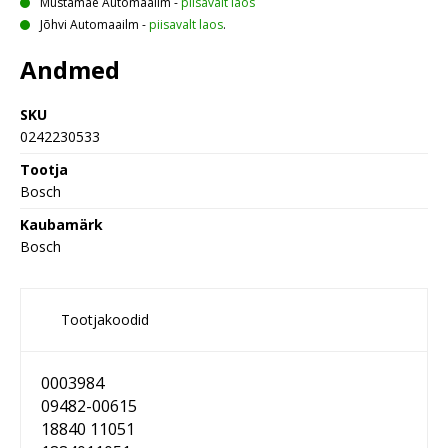
Mustamäe Automaailm
-
piisavalt laos
Jõhvi Automaailm
-
piisavalt laos
.
Andmed
SKU
0242230533
Tootja
Bosch
Kaubamärk
Bosch
Tootjakoodid
0003984
09482-00615
18840 11051