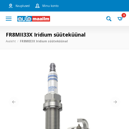
Kauplused
Minu konto
0
FR8MII33X Iridium süüteküünal
Avaleht
FR8MII33X Iridium süüteküünal