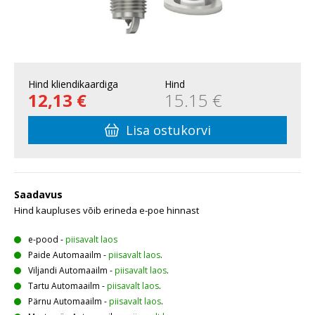
Hind kliendikaardiga
Hind
12,13 €
15.15 €
Lisa ostukorvi
Saadavus
Hind kaupluses võib erineda e-poe hinnast
e-pood
-
piisavalt laos
Paide Automaailm
-
piisavalt laos
.
Viljandi Automaailm
-
piisavalt laos
.
Tartu Automaailm
-
piisavalt laos
.
Pärnu Automaailm
-
piisavalt laos
.