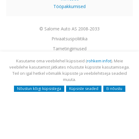
Tööpakkumised
© Salome Auto AS 2008-2033
Privaatsuspoliitika
Tarnetingimused
Garantii
Kasutame oma veebilehel küpsiseid (
rohkem infot
). Meie
veebilehe kasutamist jätkates nõustute küpsiste kasutamisega.
Utiliseerimine
Teil on igal hetkel võimalik küpsiste ja veebilehitseja seadeid
Sisukaart
muuta.
Webmail
Nõustun kõigi küpsistega
Küpsiste seaded
Ei nõustu