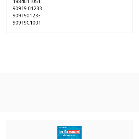
1884011051
90919 01233
9091901233
90919C1001