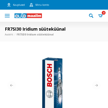
Kauplused
Minu konto
0
FR7SI30 Iridium süüteküünal
Avaleht
FR7SI30 Iridium süüteküünal