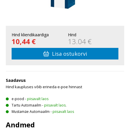
Hind kliendikaardiga
Hind
10,44 €
13.04 €
Lisa ostukorvi
Saadavus
Hind kaupluses võib erineda e-poe hinnast
e-pood
-
piisavalt laos
Tartu Automaailm
-
piisavalt laos
.
Mustamäe Automaailm
-
piisavalt laos
Andmed