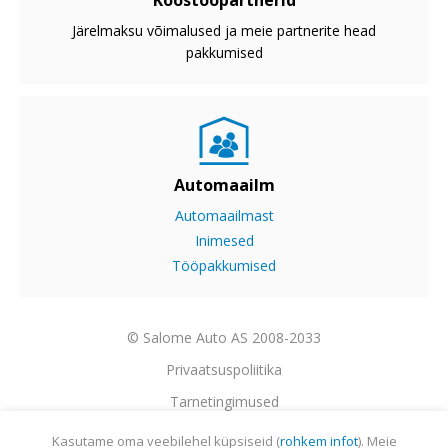
Koostööpartnerid
Järelmaksu võimalused ja meie partnerite head
pakkumised
Automaailm
Automaailmast
Inimesed
Tööpakkumised
© Salome Auto AS 2008-2033
Privaatsuspoliitika
Tarnetingimused
Garantii
Kasutame oma veebilehel küpsiseid (
rohkem infot
). Meie