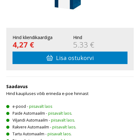
Hind kliendikaardiga
Hind
4,27 €
5.33 €
Lisa ostukorvi
Saadavus
Hind kaupluses võib erineda e-poe hinnast
e-pood
-
piisavalt laos
Paide Automaailm
-
piisavalt laos
.
Viljandi Automaailm
-
piisavalt laos
.
Rakvere Automaailm
-
piisavalt laos
.
Tartu Automaailm
-
piisavalt laos
.