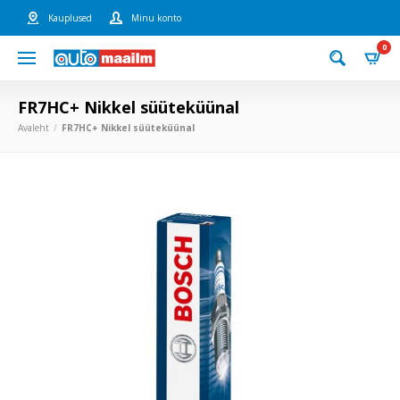
Kauplused
Minu konto
0
FR7HC+ Nikkel süüteküünal
Avaleht
FR7HC+ Nikkel süüteküünal