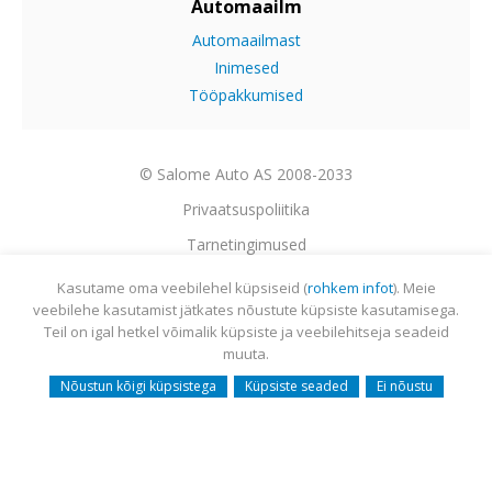
Automaailm
Automaailmast
Inimesed
Tööpakkumised
© Salome Auto AS 2008-2033
Privaatsuspoliitika
Tarnetingimused
Garantii
Kasutame oma veebilehel küpsiseid (
rohkem infot
). Meie
veebilehe kasutamist jätkates nõustute küpsiste kasutamisega.
Utiliseerimine
Teil on igal hetkel võimalik küpsiste ja veebilehitseja seadeid
Sisukaart
muuta.
Webmail
Nõustun kõigi küpsistega
Küpsiste seaded
Ei nõustu