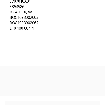
3707010A01
5894586
B240100QAA
BOC1093002005
BOC1093002067
L10 100 004 4