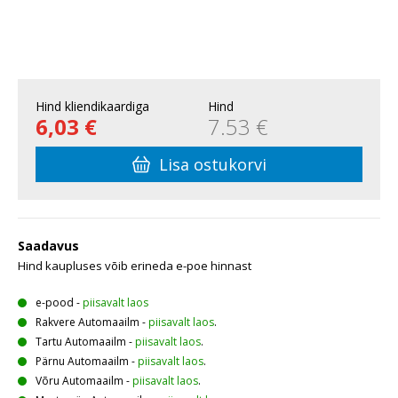
Hind kliendikaardiga
Hind
6,03 €
7.53 €
Lisa ostukorvi
Saadavus
Hind kaupluses võib erineda e-poe hinnast
e-pood
-
piisavalt laos
Rakvere Automaailm
-
piisavalt laos
.
Tartu Automaailm
-
piisavalt laos
.
Pärnu Automaailm
-
piisavalt laos
.
Võru Automaailm
-
piisavalt laos
.