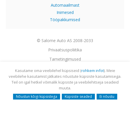
Automaailmast
Inimesed
Tööpakkumised
© Salome Auto AS 2008-2033
Privaatsuspoliitika
Tarnetingimused
Garantii
Kasutame oma veebilehel küpsiseid (
rohkem infot
). Meie
veebilehe kasutamist jätkates nõustute küpsiste kasutamisega.
Utiliseerimine
Teil on igal hetkel võimalik küpsiste ja veebilehitseja seadeid
Sisukaart
muuta.
Webmail
Nõustun kõigi küpsistega
Küpsiste seaded
Ei nõustu