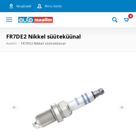
Kauplused
Minu konto
0
FR7DE2 Nikkel süüteküünal
Avaleht
FR7DE2 Nikkel süüteküünal