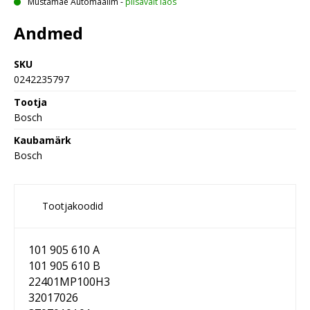
Mustamäe Automaailm
-
piisavalt laos
Andmed
SKU
0242235797
Tootja
Bosch
Kaubamärk
Bosch
Tootjakoodid
101 905 610 A
101 905 610 B
22401MP100H3
32017026