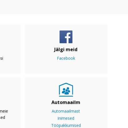
Jälgi meid
si
Facebook
Automaailm
 meie
Automaailmast
sed
Inimesed
Tööpakkumised