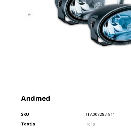
Andmed
SKU
1FA008283-811
Tootja
Hella