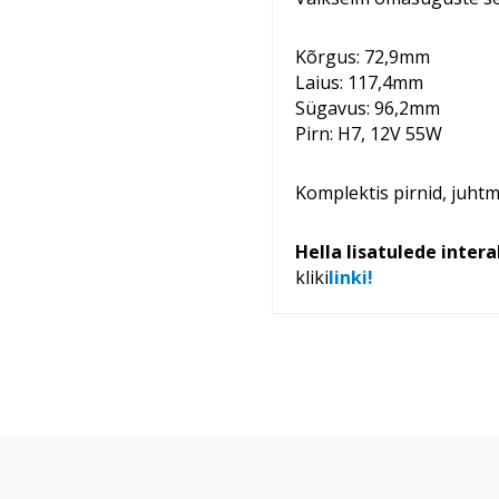
Kõrgus: 72,9mm
Laius: 117,4mm
Sügavus: 96,2mm
Pirn: H7, 12V 55W
Komplektis pirnid, juhtm
Hella lisatulede inter
kliki
linki!