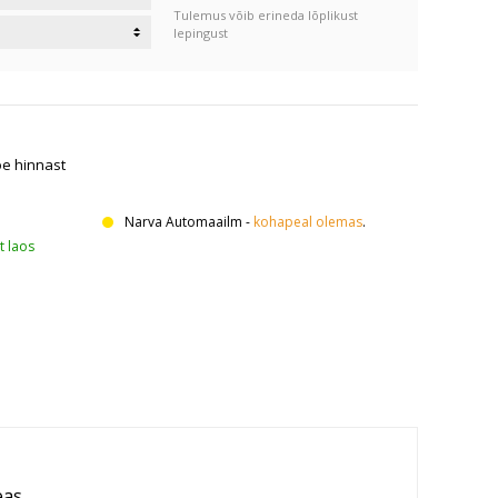
Tulemus võib erineda lõplikust
lepingust
oe hinnast
Narva Automaailm
-
kohapeal olemas
.
t laos
as.