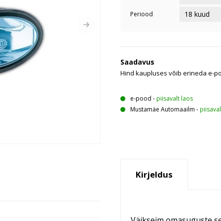
Periood
Saadavus
Hind kaupluses võib erineda e-p
e-pood
-
piisavalt laos
Mustamäe Automaailm
-
piisaval
Kirjeldus
Väikseim omasuguste se