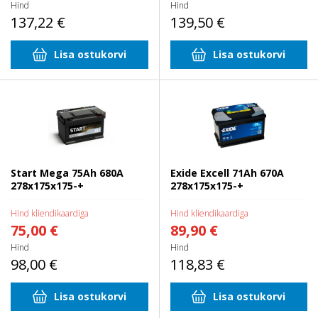
Hind
Hind
137,22 €
139,50 €
Lisa ostukorvi
Lisa ostukorvi
Start Mega 75Ah 680A
Exide Excell 71Ah 670A
278x175x175-+
278x175x175-+
Start Mega 75Ah 680A
Exide Excell 71Ah 670A
278x175x175-+
278x175x175-+
Hind kliendikaardiga
Hind kliendikaardiga
75,00 €
89,90 €
Hind
Hind
98,00 €
118,83 €
Lisa ostukorvi
Lisa ostukorvi