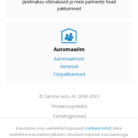
Järelmaksu võimalused ja meie partnerite head
pakkumised
Automaailm
Automaailmast
Inimesed
Tööpakkumised
© Salome Auto AS 2008-2033
Privaatsuspoliitika
Tarnetingimused
Garantii
Kasutame oma veebilehel küpsiseid (
rohkem infot
). Meie
veebilehe kasutamist jätkates nõustute küpsiste kasutamisega.
Utiliseerimine