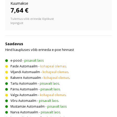
Kuumakse
7,64 €
Tulemus võib erineda lõplikust
lepingust
Saadavus
Hind kaupluses võib erineda e-poe hinnast
e-pood
-
piisavalt laos
Paide Automaailm
-
kohapeal olemas
.
Viljandi Automaailm
-
kohapeal olemas
.
Rakvere Automaailm
-
kohapeal olemas
.
Tartu Automaailm
-
piisavalt laos
.
Pärnu Automaailm
-
piisavalt laos
.
Valga Automaailm
-
kohapeal olemas
.
Võru Automaailm
-
piisavalt laos
.
Mustamäe Automaailm
-
piisavalt laos
Narva Automaailm
-
piisavalt laos
.