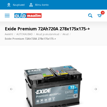
Kauplused
Minu konto
0
Exide Premium 72Ah720A 278x175x175-+
Avaleht
AUTOKAUBAD
Akud ja akutarvikud
Akud
Exide Premium 72Ah720A 278x175x175-+