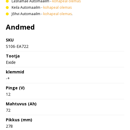
Lasnamäe Automaailm
-
kohapeal olemas
Keila Automaailm
-
kohapeal olemas
Jõhvi Automaailm
-
kohapeal olemas
.
Andmed
SKU
S106-EA722
Tootja
Exide
klemmid
-+
Pinge (V)
12
Mahtuvus (Ah)
72
Pikkus (mm)
278