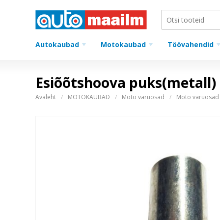
Autokaubad
Motokaubad
Töövahendid
Esiõõtshoova puks(metall) 1
Avaleht
MOTOKAUBAD
Moto varuosad
Moto varuosad