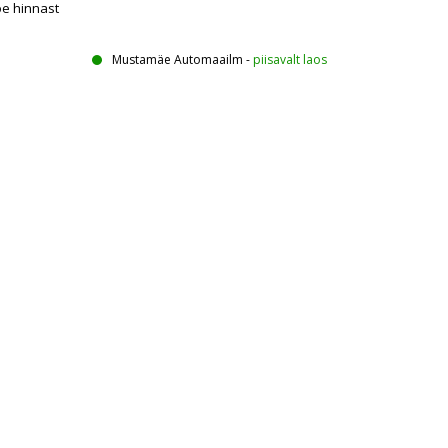
oe hinnast
Mustamäe Automaailm
-
piisavalt laos