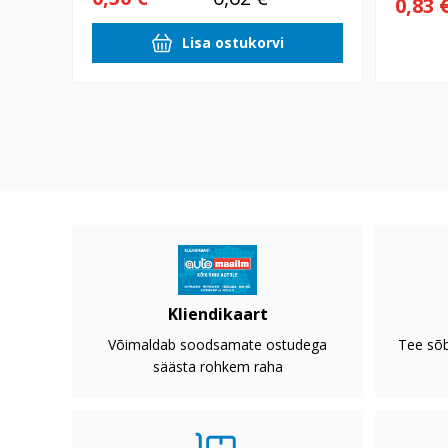
0,83 
Lisa ostukorvi
Kliendikaart
Võimaldab soodsamate ostudega
Tee sõb
säästa rohkem raha