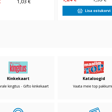
€
1,03 €
Lisa ostukorvi
Kinkekaart
Kataloogid
rale kingitus - Gifto kinkekaart
Vaata meie top pakkumi