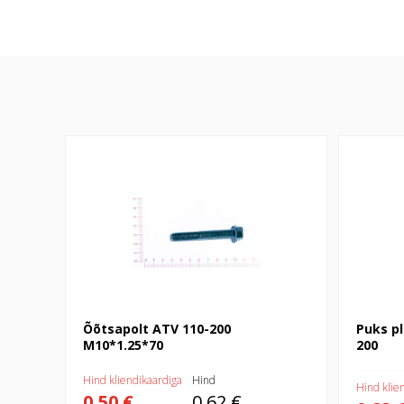
Õõtsapolt ATV 110-200 M10*1.25*70
Puks plast
Õõtsapolt ATV 110-200
Puks p
M10*1.25*70
200
Hind kliendikaardiga
Hind
Hind klie
0,50 €
0,62 €