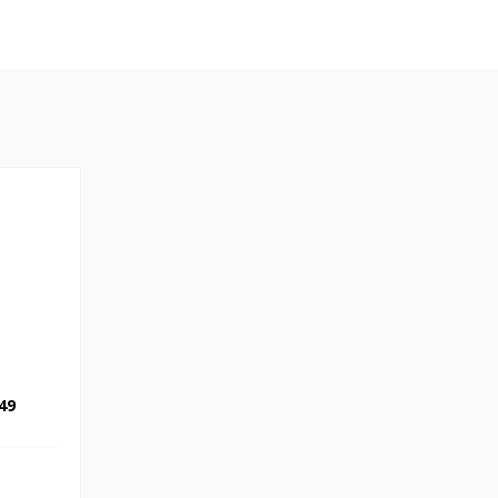
TV125
49