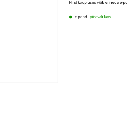
Hind kaupluses võib erineda e-p
e-pood
-
piisavalt laos