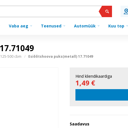
Vaba aeg
Teenused
Automüük
Kuu top
7.71049
 125-500 cbm
Esiõõtshoova puks(metall) 17.71049
Hind kliendikaardiga
1,49 €
Saadavus