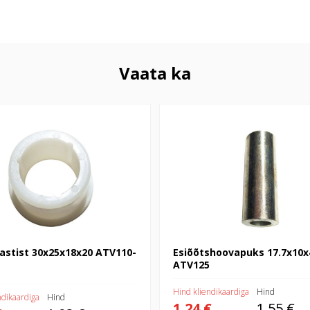
Vaata ka
ist 30x25x18x20 ATV110-200
Esiõõtshoovapuks 17.7x10x49 A
lastist 30x25x18x20 ATV110-
Esiõõtshoovapuks 17.7x10x
ATV125
Hind kliendikaardiga
Hind
ndikaardiga
Hind
1,24 €
1,55 €