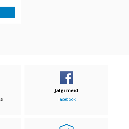
Jälgi meid
si
Facebook