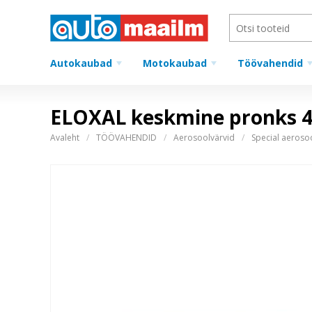
Autokaubad
Motokaubad
Töövahendid
ELOXAL keskmine pronks 
Avaleht
TÖÖVAHENDID
Aerosoolvärvid
Special aeroso