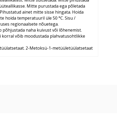
teallikatest. Mitte suitsetada. Mitte pihustada
üüteallikasse. Mitte purustada ega põletada
 Pihustatud ainet mitte sisse hingata. Hoida
te hoida temperatuuril üle 50 °C. Sisu /
avuses regionaalsete nõuetega.
 põhjustada naha kuivust või lõhenemist.
ni korral võib moodustada plahvatusohtlikke
utüülatsetaat. 2-Metoksü-1-metüületüülatsetaat