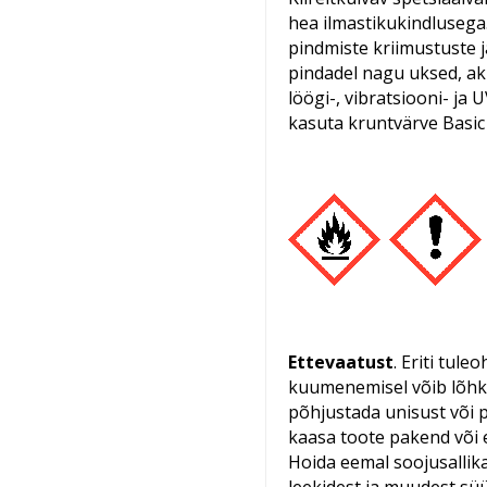
hea ilmastikukindlusega
pindmiste kriimustuste 
pindadel nagu uksed, akn
löögi-, vibratsiooni- ja
kasuta kruntvärve Basic 
Ettevaatust
. Eriti tule
kuumenemisel võib lõhke
põhjustada unisust või 
kaasa toote pakend või e
Hoida eemal soojusallik