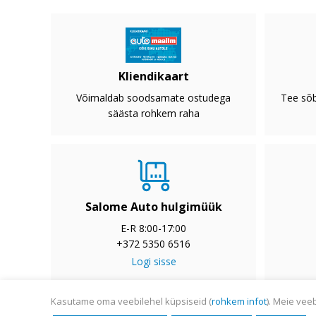
Kliendikaart
Võimaldab soodsamate ostudega
Tee sõb
säästa rohkem raha
Salome Auto hulgimüük
E-R 8:00-17:00
+372 5350 6516
Logi sisse
Kasutame oma veebilehel küpsiseid (
rohkem infot
). Meie vee
© Salome Auto AS 2008-