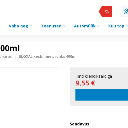
Vaba aeg
Teenused
Automüük
Kuu top
400ml
olvärvid
ELOXAL keskmine pronks 400ml
Hind kliendikaardiga
9,55 €
Saadavus