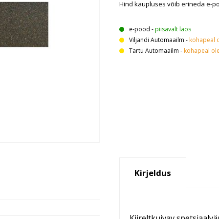
Hind kaupluses võib erineda e-p
e-pood
-
piisavalt laos
Viljandi Automaailm
-
kohapeal 
Tartu Automaailm
-
kohapeal ol
Kirjeldus
Kiireltkuivav spetsiaalv