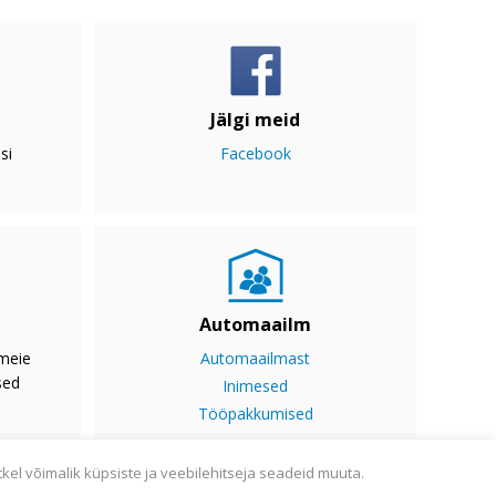
Jälgi meid
si
Facebook
Automaailm
 meie
Automaailmast
sed
Inimesed
Tööpakkumised
tkel võimalik küpsiste ja veebilehitseja seadeid muuta.
ine
Sisukaart
Webmail