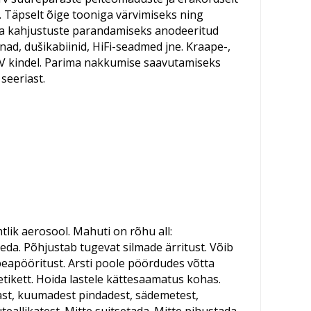
. Täpselt õige tooniga värvimiseks ning
ja kahjustuste parandamiseks anodeeritud
ad, dušikabiinid, HiFi-seadmed jne. Kraape-,
 UV kindel. Parima nakkumise saavutamiseks
seeriast.
ohtlik aerosool. Mahuti on rõhu all:
da. Põhjustab tugevat silmade ärritust. Võib
peapööritust. Arsti poole pöördudes võtta
tikett. Hoida lastele kättesaamatus kohas.
ast, kuumadest pindadest, sädemetest,