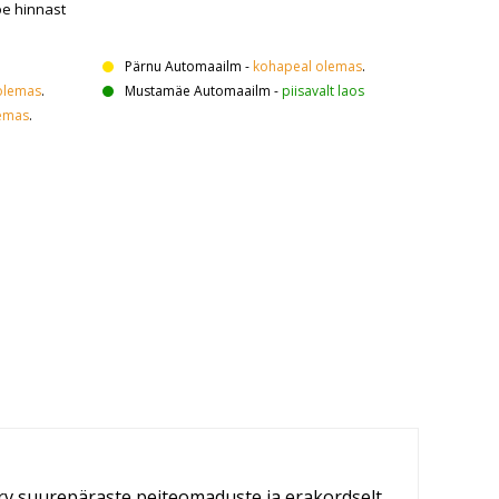
oe hinnast
Pärnu Automaailm
-
kohapeal olemas
.
olemas
.
Mustamäe Automaailm
-
piisavalt laos
emas
.
ärv suurepäraste peiteomaduste ja erakordselt