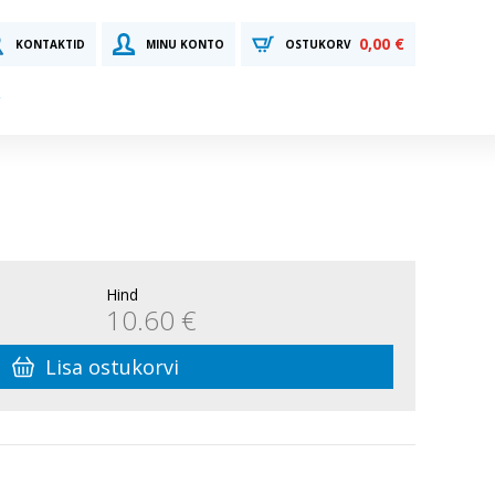
0,00 €
KONTAKTID
MINU KONTO
OSTUKORV
Hind
10.60 €
Lisa ostukorvi