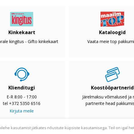
Kinkekaart
Kataloogid
rale kingitus - Gifto kinkekaart
Vaata meie top pakkumi
Klienditugi
Koostööpartnerid
E-R 8:00 - 17:00
Järelmaksu võimalused ja
tel +372 5350 6516
partnerite head pakkumi
Kirjuta meile
bilehe kasutamist jätkates nõustute küpsiste kasutamisega. Teil on igal he
2033
Privaatsuspoliitika
Tarnetingimused
Garantii
Utiliseerim