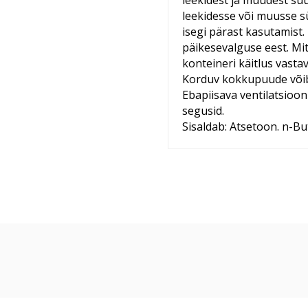
leekidest ja muudest süü
leekidesse või muusse s
isegi pärast kasutamist.
päikesevalguse eest. Mit
konteineri käitlus vast
Korduv kokkupuude võib
Ebapiisava ventilatsioo
segusid.
Sisaldab: Atsetoon. n-B