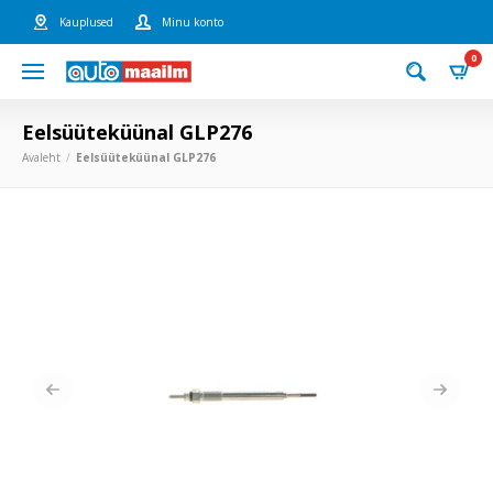
Kauplused
Minu konto
0
Eelsüüteküünal GLP276
Avaleht
Eelsüüteküünal GLP276