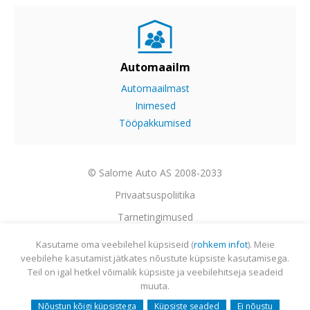
Automaailm
Automaailmast
Inimesed
Tööpakkumised
© Salome Auto AS 2008-2033
Privaatsuspoliitika
Tarnetingimused
Garantii
Kasutame oma veebilehel küpsiseid (
rohkem infot
). Meie
veebilehe kasutamist jätkates nõustute küpsiste kasutamisega.
Utiliseerimine
Teil on igal hetkel võimalik küpsiste ja veebilehitseja seadeid
Sisukaart
muuta.
Webmail
Nõustun kõigi küpsistega
Küpsiste seaded
Ei nõustu