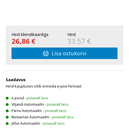
Hind kliendikaardiga
Hind
26,86 €
33.57 €
Lisa ostukorvi
Saadavus
Hind kaupluses võib erineda e-poe hinnast
e-pood
-
piisavalt laos
Viljandi Automaailm
-
piisavalt laos
.
Pärnu Automaailm
-
piisavalt laos
.
Mustamäe Automaailm
-
piisavalt laos
Jõhvi Automaailm
-
piisavalt laos
.