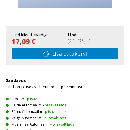
Hind kliendikaardiga
Hind
17,09 €
21.35 €
Lisa ostukorvi
Saadavus
Hind kaupluses võib erineda e-poe hinnast
e-pood
-
piisavalt laos
Paide Automaailm
-
piisavalt laos
.
Pärnu Automaailm
-
piisavalt laos
.
Valga Automaailm
-
piisavalt laos
.
Mustamäe Automaailm
-
piisavalt laos