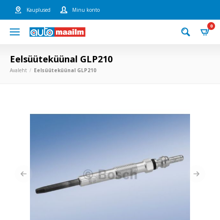
Kauplused
Minu konto
0
Eelsüüteküünal GLP210
Avaleht
Eelsüüteküünal GLP210