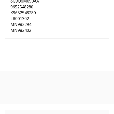
6G9Q6M090AA
9652548280
K9652548280
LR001302
MN982294
MN982402