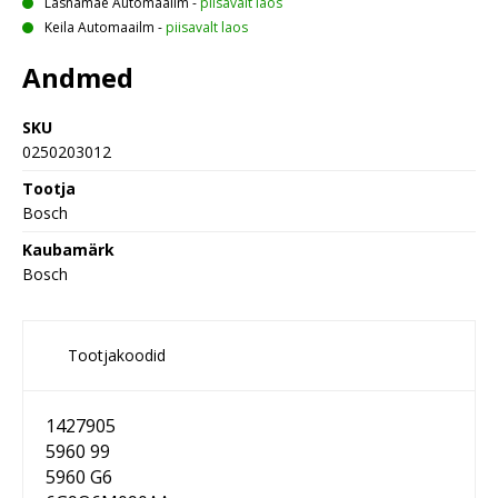
Lasnamäe Automaailm
-
piisavalt laos
Keila Automaailm
-
piisavalt laos
Andmed
SKU
0250203012
Tootja
Bosch
Kaubamärk
Bosch
Tootjakoodid
1427905
5960 99
5960 G6