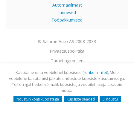
Automaailmast
Inimesed
Tööpakkumised
© Salome Auto AS 2008-2033
Privaatsuspoliitika
Tarnetingimused
Garantii
Kasutame oma veebilehel küpsiseid (
rohkem infot
). Meie
veebilehe kasutamist jätkates nõustute küpsiste kasutamisega.
Utiliseerimine
Teil on igal hetkel võimalik küpsiste ja veebilehitseja seadeid
Sisukaart
muuta.
Webmail
Nõustun kõigi küpsistega
Küpsiste seaded
Ei nõustu