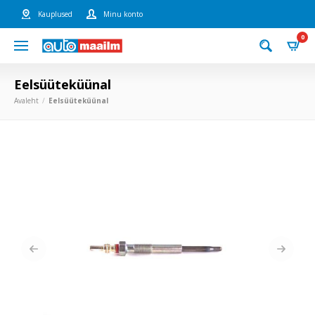
Kauplused
Minu konto
0
Eelsüüteküünal
Avaleht
Eelsüüteküünal