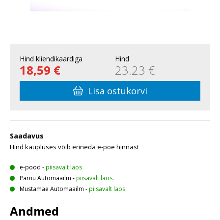
Hind kliendikaardiga
Hind
18,59 €
23.23 €
Lisa ostukorvi
Saadavus
Hind kaupluses võib erineda e-poe hinnast
e-pood
-
piisavalt laos
Pärnu Automaailm
-
piisavalt laos
.
Mustamäe Automaailm
-
piisavalt laos
Andmed