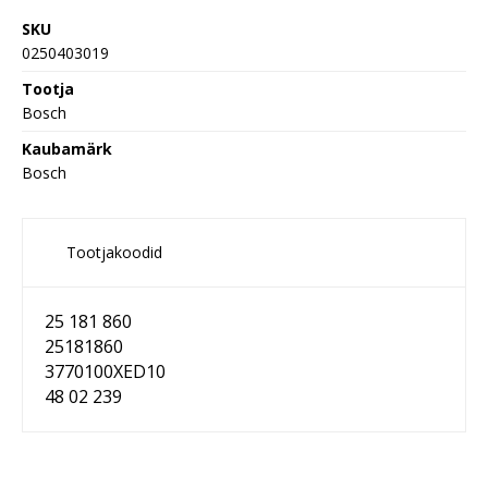
SKU
0250403019
Tootja
Bosch
Kaubamärk
Bosch
Tootjakoodid
25 181 860
25181860
3770100XED10
48 02 239