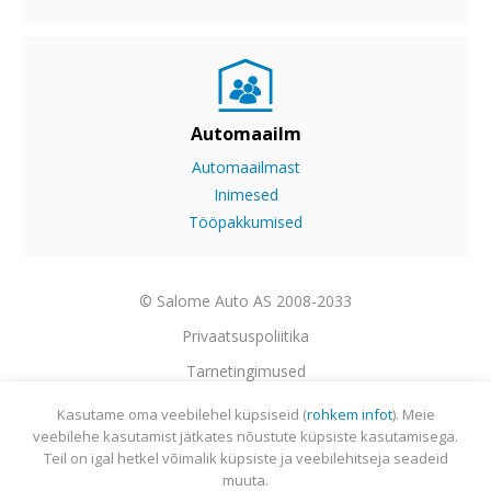
Automaailm
Automaailmast
Inimesed
Tööpakkumised
© Salome Auto AS 2008-2033
Privaatsuspoliitika
Tarnetingimused
Garantii
Kasutame oma veebilehel küpsiseid (
rohkem infot
). Meie
veebilehe kasutamist jätkates nõustute küpsiste kasutamisega.
Utiliseerimine
Teil on igal hetkel võimalik küpsiste ja veebilehitseja seadeid
Sisukaart
muuta.