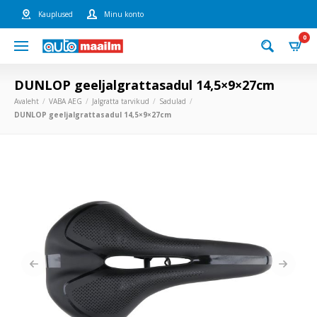
Kauplused
Minu konto
0
DUNLOP geeljalgrattasadul 14,5×9×27cm
Avaleht
VABA AEG
Jalgratta tarvikud
Sadulad
DUNLOP geeljalgrattasadul 14,5×9×27cm