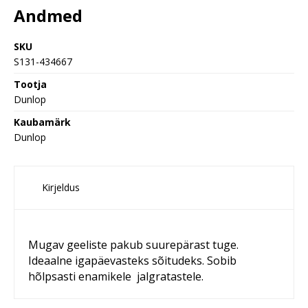
Andmed
SKU
S131-434667
Tootja
Dunlop
Kaubamärk
Dunlop
Kirjeldus
Mugav geeliste pakub suurepärast tuge.
Ideaalne igapäevasteks sõitudeks. Sobib
hõlpsasti enamikele jalgratastele.