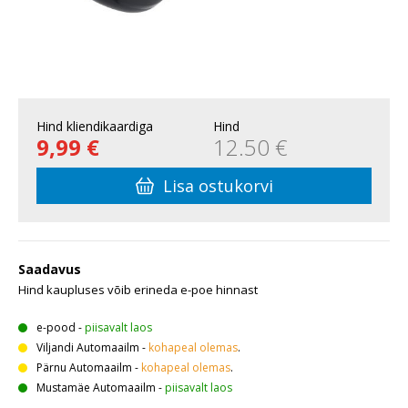
Hind kliendikaardiga
Hind
9,99 €
12.50 €
Lisa ostukorvi
Saadavus
Hind kaupluses võib erineda e-poe hinnast
e-pood
-
piisavalt laos
Viljandi Automaailm
-
kohapeal olemas
.
Pärnu Automaailm
-
kohapeal olemas
.
Mustamäe Automaailm
-
piisavalt laos