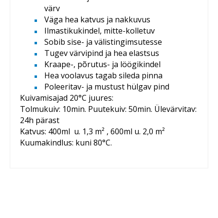
värv
Väga hea katvus ja nakkuvus
Ilmastikukindel, mitte-kolletuv
Sobib sise- ja välistingimsutesse
Tugev värvipind ja hea elastsus
Kraape-, põrutus- ja löögikindel
Hea voolavus tagab sileda pinna
Poleeritav- ja mustust hülgav pind
Kuivamisajad 20°C juures:
Tolmukuiv: 10min. Puutekuiv: 50min. Ülevärvitav:
24h pärast
Katvus: 400ml u. 1,3 m² , 600ml u. 2,0 m²
Kuumakindlus: kuni 80°C.