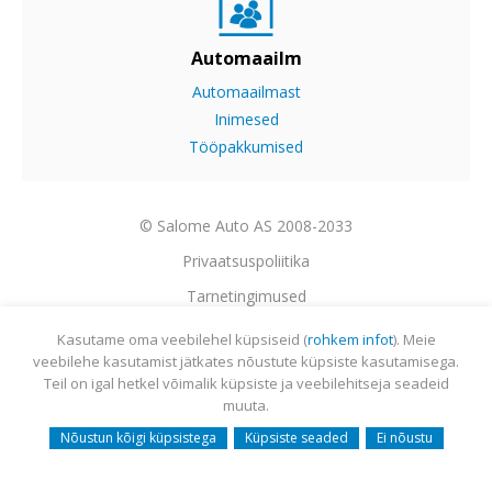
Automaailm
Automaailmast
Inimesed
Tööpakkumised
© Salome Auto AS 2008-2033
Privaatsuspoliitika
Tarnetingimused
Garantii
Kasutame oma veebilehel küpsiseid (
rohkem infot
). Meie
veebilehe kasutamist jätkates nõustute küpsiste kasutamisega.
Utiliseerimine
Teil on igal hetkel võimalik küpsiste ja veebilehitseja seadeid
Sisukaart
muuta.
Webmail
Nõustun kõigi küpsistega
Küpsiste seaded
Ei nõustu