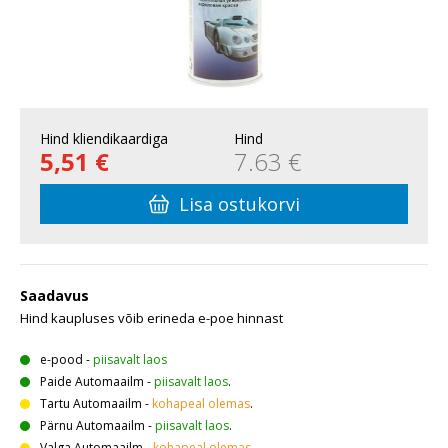
Hind kliendikaardiga
Hind
5,51 €
7.63 €
Lisa ostukorvi
Saadavus
Hind kaupluses võib erineda e-poe hinnast
e-pood
-
piisavalt laos
Paide Automaailm
-
piisavalt laos
.
Tartu Automaailm
-
kohapeal olemas
.
Pärnu Automaailm
-
piisavalt laos
.
Valga Automaailm
-
kohapeal olemas
.