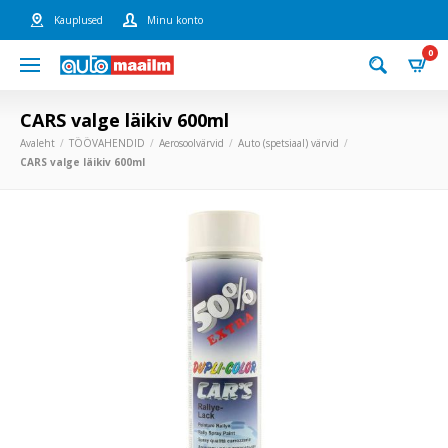
Kauplused
Minu konto
0
CARS valge läikiv 600ml
Avaleht
TÖÖVAHENDID
Aerosoolvärvid
Auto (spetsiaal) värvid
CARS valge läikiv 600ml