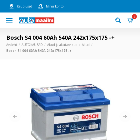
Kauplused
Minu konto
0
Bosch S4 004 60Ah 540A 242x175x175 -+
Avaleht
AUTOKAUBAD
Akud ja akutarvikud
Akud
Bosch S4 004 60Ah 540A 242x175x175 -+