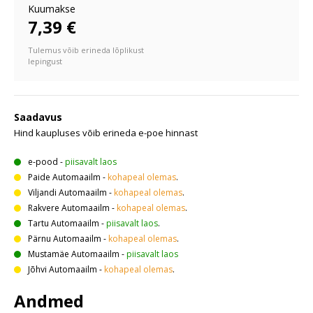
Kuumakse
7,39 €
Tulemus võib erineda lõplikust
lepingust
Saadavus
Hind kaupluses võib erineda e-poe hinnast
e-pood
-
piisavalt laos
Paide Automaailm
-
kohapeal olemas
.
Viljandi Automaailm
-
kohapeal olemas
.
Rakvere Automaailm
-
kohapeal olemas
.
Tartu Automaailm
-
piisavalt laos
.
Pärnu Automaailm
-
kohapeal olemas
.
Mustamäe Automaailm
-
piisavalt laos
Jõhvi Automaailm
-
kohapeal olemas
.
Andmed