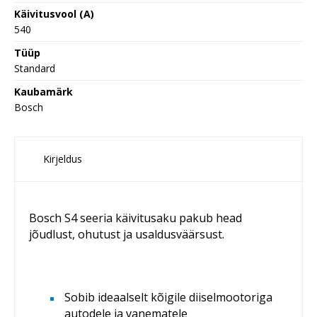
Käivitusvool (A)
540
Tüüp
Standard
Kaubamärk
Bosch
Kirjeldus
Bosch S4 seeria käivitusaku pakub head
jõudlust, ohutust ja usaldusväärsust.
Sobib ideaalselt kõigile diiselmootoriga
autodele ja vanematele