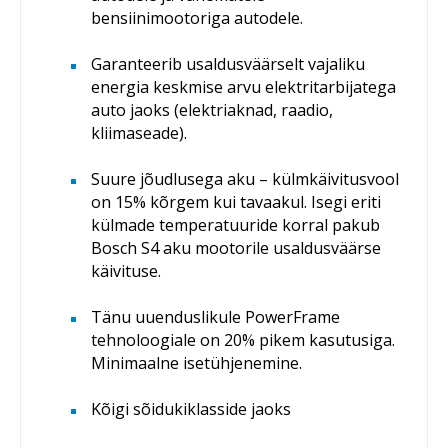
bensiinimootoriga autodele.
Garanteerib usaldusväärselt vajaliku
energia keskmise arvu elektritarbijatega
auto jaoks (elektriaknad, raadio,
kliimaseade).
Suure jõudlusega aku – külmkäivitusvool
on 15% kõrgem kui tavaakul. Isegi eriti
külmade temperatuuride korral pakub
Bosch S4 aku mootorile usaldusväärse
käivituse.
Tänu uuenduslikule PowerFrame
tehnoloogiale on 20% pikem kasutusiga.
Minimaalne isetühjenemine.
Kõigi sõidukiklasside jaoks