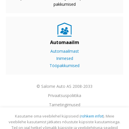
pakkumised
Automaailm
Automaailmast
Inimesed
Tööpakkumised
© Salome Auto AS 2008-2033
Privaatsuspoliitika
Tarnetingimused
Garantii
Kasutame oma veebilehel küpsiseid (
rohkem infot
). Meie
veebilehe kasutamist jätkates nõustute küpsiste kasutamisega.
Utiliseerimine
Teil on igal hetkel võimalik küpsiste ja veebilehitseja seadeid