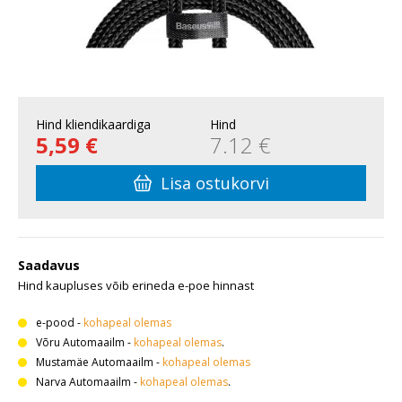
Hind kliendikaardiga
Hind
5,59 €
7.12 €
Lisa ostukorvi
Saadavus
Hind kaupluses võib erineda e-poe hinnast
e-pood
-
kohapeal olemas
Võru Automaailm
-
kohapeal olemas
.
Mustamäe Automaailm
-
kohapeal olemas
Narva Automaailm
-
kohapeal olemas
.