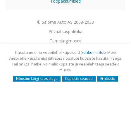
Tööpakkumised
© Salome Auto AS 2008-2033
Privaatsuspoliitika
Tarnetingimused
Garantii
Kasutame oma veebilehel küpsiseid (
rohkem infot
). Meie
veebilehe kasutamist jätkates nõustute küpsiste kasutamisega.
Utiliseerimine
Teil on igal hetkel võimalik küpsiste ja veebilehitseja seadeid
Sisukaart
muuta.
Webmail
Nõustun kõigi küpsistega
Küpsiste seaded
Ei nõustu