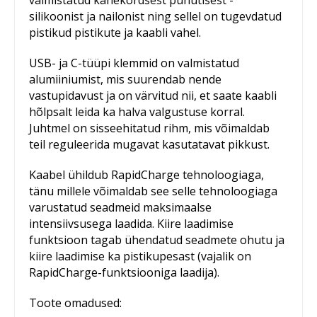
valmistatud kahekordsest punutisest -
silikoonist ja nailonist ning sellel on tugevdatud
pistikud pistikute ja kaabli vahel.
USB- ja C-tüüpi klemmid on valmistatud
alumiiniumist, mis suurendab nende
vastupidavust ja on värvitud nii, et saate kaabli
hõlpsalt leida ka halva valgustuse korral.
Juhtmel on sisseehitatud rihm, mis võimaldab
teil reguleerida mugavat kasutatavat pikkust.
Kaabel ühildub RapidCharge tehnoloogiaga,
tänu millele võimaldab see selle tehnoloogiaga
varustatud seadmeid maksimaalse
intensiivsusega laadida. Kiire laadimise
funktsioon tagab ühendatud seadmete ohutu ja
kiire laadimise ka pistikupesast (vajalik on
RapidCharge-funktsiooniga laadija).
Toote omadused: