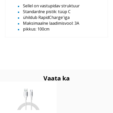
Sellel on vastupidav struktuur
Standardne pistik: tüüp C
ühildub RapidCharge'iga
Maksimaalne laadimisvool: 3A
pikkus: 100cm
Vaata ka
Joyroom USB-A/USB-C
laadimisjuhe 1m