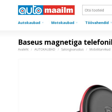
Autokaubad
Motokaubad
Töövahendid
Baseus magnetiga telefonih
Avaleht
AUTOKAUBAD
Salongivarustus
Mobiilitarvikud