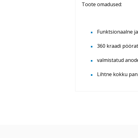
Toote omadused:
Funktsionaalne ja
360 kraadi pööra
valmistatud anode
Lihtne kokku pann