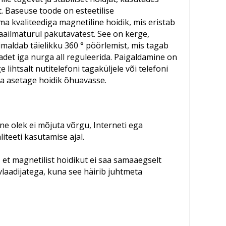
. Baseuse toode on esteetilise
a kvaliteediga magnetiline hoidik, mis eristab
maailmaturul pakutavatest. See on kerge,
maldab täielikku 360 ° pöörlemist, mis tagab
det iga nurga all reguleerida. Paigaldamine on
ge lihtsalt nutitelefoni tagaküljele või telefoni
a asetage hoidik õhuavasse.
ne olek ei mõjuta võrgu, Interneti ega
iteeti kasutamise ajal.
et magnetilist hoidikut ei saa samaaegselt
vlaadijatega, kuna see häirib juhtmeta