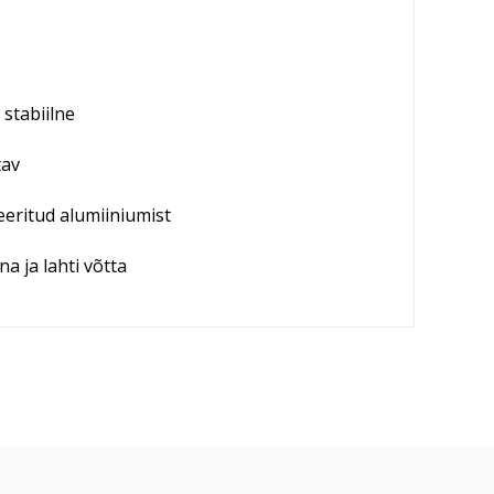
 stabiilne
tav
eritud alumiiniumist
a ja lahti võtta