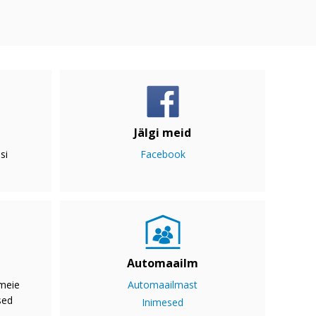
Jälgi meid
si
Facebook
Automaailm
 meie
Automaailmast
sed
Inimesed