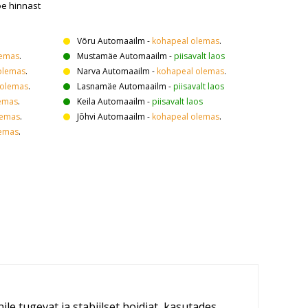
oe hinnast
Võru Automaailm
-
kohapeal olemas
.
lemas
.
Mustamäe Automaailm
-
piisavalt laos
olemas
.
Narva Automaailm
-
kohapeal olemas
.
 olemas
.
Lasnamäe Automaailm
-
piisavalt laos
emas
.
Keila Automaailm
-
piisavalt laos
lemas
.
Jõhvi Automaailm
-
kohapeal olemas
.
lemas
.
le tugevat ja stabiilset hoidjat, kasutades