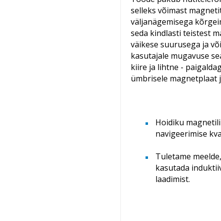
selleks võimast magnetit
väljanägemisega kõrgeim
seda kindlasti teistest 
väikese suurusega ja või
kasutajale mugavuse sea
kiire ja lihtne - paigalda
ümbrisele magnetplaat j
Hoidiku magnetili
navigeerimise kval
Tuletame meelde, 
kasutada induktii
laadimist.