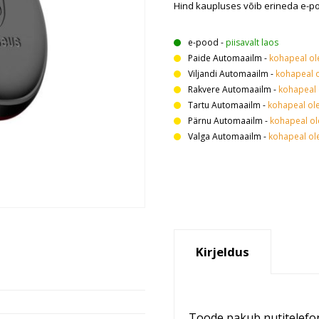
Hind kaupluses võib erineda e-p
e-pood
-
piisavalt laos
Paide Automaailm
-
kohapeal o
Viljandi Automaailm
-
kohapeal 
Rakvere Automaailm
-
kohapeal
Tartu Automaailm
-
kohapeal ol
Pärnu Automaailm
-
kohapeal o
Valga Automaailm
-
kohapeal o
Kirjeldus
Toode pakub nutitelefoni