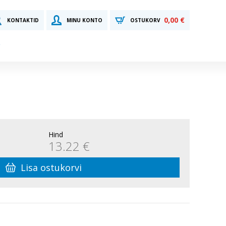
0,00 €
KONTAKTID
MINU KONTO
OSTUKORV
Hind
13.22 €
Lisa ostukorvi