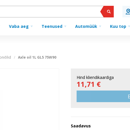
Vaba aeg
Teenused
Automüük
Kuu top
oniõlid
Axle oil 1L GL5 75W90
Hind kliendikaardiga
11,71 €
Saadavus