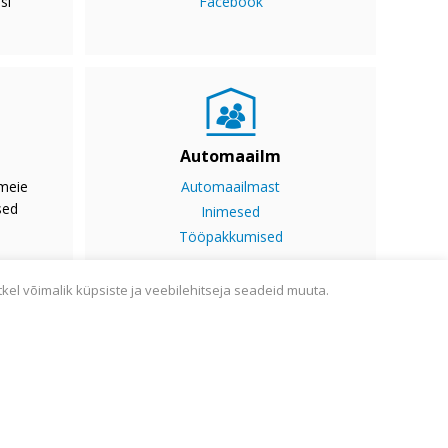
si
Facebook
Automaailm
 meie
Automaailmast
sed
Inimesed
Tööpakkumised
tkel võimalik küpsiste ja veebilehitseja seadeid muuta.
ine
Sisukaart
Webmail