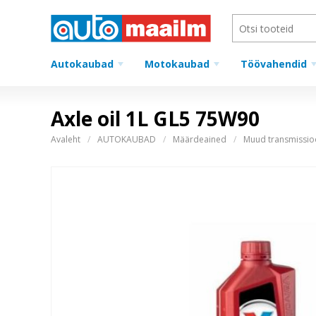
Autokaubad
Motokaubad
Töövahendid
Axle oil 1L GL5 75W90
Avaleht
AUTOKAUBAD
Määrdeained
Muud transmissio