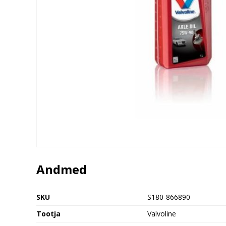
Andmed
SKU
S180-866890
Tootja
Valvoline