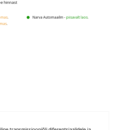
oe hinnast
emas
.
Narva Automaailm
-
piisavalt laos
.
emas
.
ine transmissiooniõli diferentsiaalidele ja