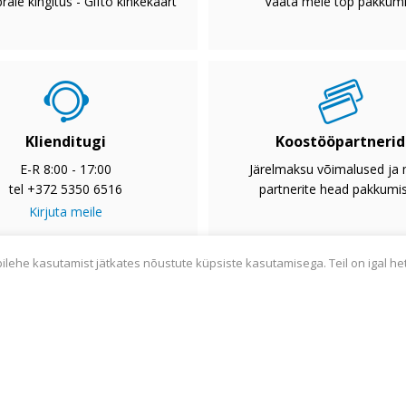
rale kingitus - Gifto kinkekaart
Vaata meie top pakkumi
Klienditugi
Koostööpartnerid
E-R 8:00 - 17:00
Järelmaksu võimalused ja
tel +372 5350 6516
partnerite head pakkumi
Kirjuta meile
bilehe kasutamist jätkates nõustute küpsiste kasutamisega. Teil on igal he
2033
Privaatsuspoliitika
Tarnetingimused
Garantii
Utiliseerim