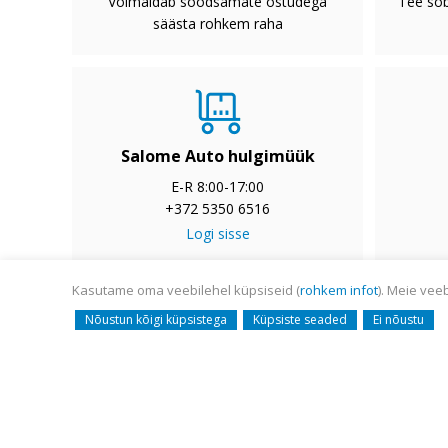
Võimaldab soodsamate ostudega
Tee sõb
säästa rohkem raha
Salome Auto hulgimüük
E-R 8:00-17:00
+372 5350 6516
Logi sisse
Kasutame oma veebilehel küpsiseid (
rohkem infot
). Meie vee
© Salome Auto AS 2008-
Nõustun kõigi küpsistega
Küpsiste seaded
Ei nõustu