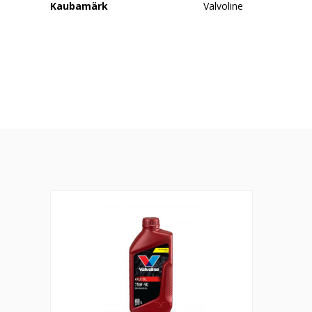
Kaubamärk
Valvoline
Axle oil 1L GL5 75W90