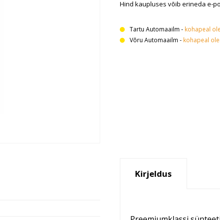
Hind kaupluses võib erineda e-p
Tartu Automaailm
-
kohapeal ol
Võru Automaailm
-
kohapeal ol
Kirjeldus
Preemiumklassi sünteetil