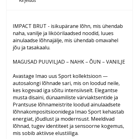
Kirjeldus
IMPACT BRUT - isikupärane lõhn, mis ühendab
naha, vanilje ja liköörilaadsed noodid, luues
ainulaadse lõhnajälje, mis ühendab omavahel
jõu ja tasakaalu.
MAGUSAD PUUVILJAD – NAHK – ÕUN – VANILJE
Avastage Imao uus Sport kollektsioon —
autosalongi lõhnade sari, mis on loodud neile,
kes kogevad iga sõitu intensiivselt. Elegantse
musta disaini, dünaamiliste värviaktsentide ja
Prantsuse lõhnameistrite loodud ainulaadsete
lõhnakompositsioonidega Imao Sport kehastab
energiat, jõudlust ja modernsust. Meeldivad
lõhnad, tugev identiteet ja sensoorne kogemus,
mis sobib aktiivse elustiiliga.