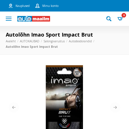
Kauplused
Minu konto
0
Autolõhn Imao Sport Impact Brut
Avaleht
AUTOKAUBAD
Salongivarustus
Autodeodorandid
Autolõhn Imao Sport Impact Brut