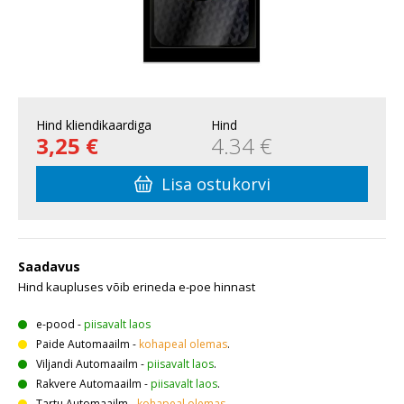
Hind kliendikaardiga
Hind
3,25 €
4.34 €
Lisa ostukorvi
Saadavus
Hind kaupluses võib erineda e-poe hinnast
e-pood
-
piisavalt laos
Paide Automaailm
-
kohapeal olemas
.
Viljandi Automaailm
-
piisavalt laos
.
Rakvere Automaailm
-
piisavalt laos
.
Tartu Automaailm
-
kohapeal olemas
.