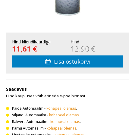
Hind kliendikaardiga
Hind
11,61 €
12.90 €
Lisa ostukorvi
Saadavus
Hind kaupluses võib erineda e-poe hinnast
Paide Automaailm
-
kohapeal olemas
.
Viljandi Automaailm
-
kohapeal olemas
.
Rakvere Automaailm
-
kohapeal olemas
.
Pärnu Automaailm
-
kohapeal olemas
.
Mustamäe Automaailm
-
kohapeal olemas