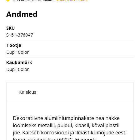
Andmed
SKU
S151-376047
Tootja
Dupli Color
Kaubamärk
Dupli Color
Kirjeldus
Dekoratiivne alumiiniumpinnakate hea nakke
loomiseks metallil, puidul, klaasil, kõval plastil
jne. Kaitseb korrosiooni ja ilmastikumõjude eest.
Kuumakindlus kuni 600°C. Ei muuda