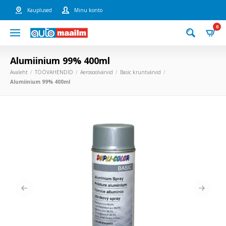
Kauplused
Minu konto
0
Alumiinium 99% 400ml
Avaleht
TÖÖVAHENDID
Aerosoolvärvid
Basic kruntvärvid
Alumiinium 99% 400ml