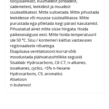
soojusallikast, kuumadest pindadest,
sädemetest, leekidest ja muudest
süüteallikatest. Mitte suitsetada. Mitte pihustada
leekidesse või muusse süüteallikasse. Mitte
purustada ega põletada isegi pärast kasutamist.
Pihustatud ainet mitte sisse hingata. Hoida
päikesevalguse eest. Mitte hoida temperatuuril
üle 50 °C. Sisu / konteineri käitlus vastavuses
regionaalsete nõuetega.
Ebapiisava ventilatsiooni korral võib
moodustada plahvatusohtlikke segusid.
Sisaldab: Hydrocarbons, C6-C7, n-alkanes,
isoalkanes, cyclics, <5% n-hexane
Hydrocarbons, C9, aromatics
Atsetoon
n-butanool