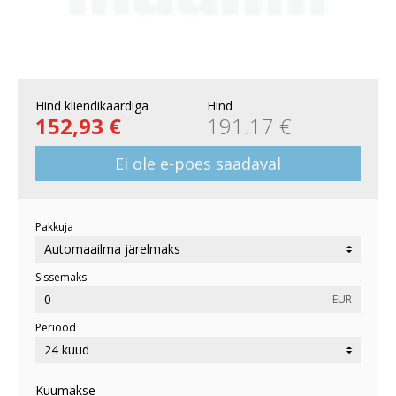
Hind kliendikaardiga
Hind
152,93 €
191.17 €
Ei ole e-poes saadaval
Pakkuja
Sissemaks
EUR
Periood
Kuumakse