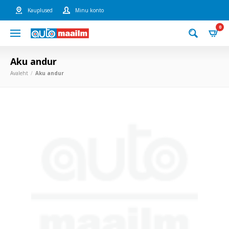
Kauplused
Minu konto
0
Aku andur
Avaleht
Aku andur