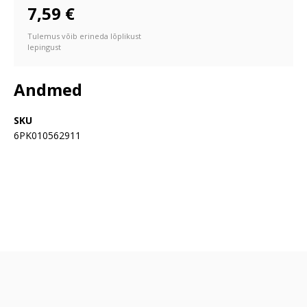
7,59 €
Tulemus võib erineda lõplikust
lepingust
Andmed
SKU
6PK010562911