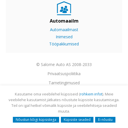
Automaailm
Automaailmast
Inimesed
Tööpakkumised
© Salome Auto AS 2008-2033
Privaatsuspoliitika
Tarnetingimused
Garantii
Kasutame oma veebilehel küpsiseid (
rohkem infot
). Meie
veebilehe kasutamist jätkates nõustute küpsiste kasutamisega.
Utiliseerimine
Teil on igal hetkel võimalik küpsiste ja veebilehitseja seadeid
Sisukaart
muuta.
Webmail
Nõustun kõigi küpsistega
Küpsiste seaded
Ei nõustu