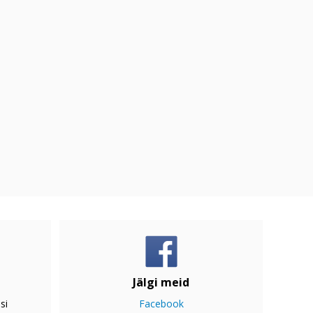
Jälgi meid
si
Facebook