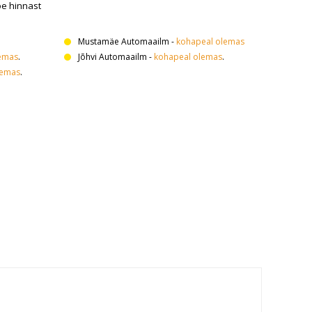
oe hinnast
Mustamäe Automaailm
-
kohapeal olemas
emas
.
Jõhvi Automaailm
-
kohapeal olemas
.
lemas
.