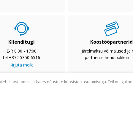
Klienditugi
Koostööpartnerid
E-R 8:00 - 17:00
Järelmaksu võimalused ja
tel +372 5350 6516
partnerite head pakkumi
Kirjuta meile
bilehe kasutamist jätkates nõustute küpsiste kasutamisega. Teil on igal he
2033
Privaatsuspoliitika
Tarnetingimused
Garantii
Utiliseerim