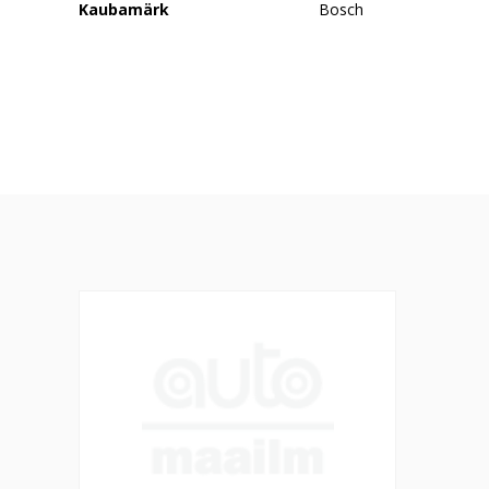
Kaubamärk
Bosch
ABS andur TOPRAN 4545E9