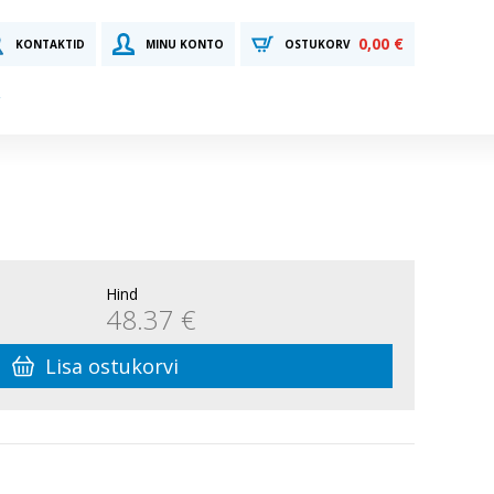
0,00 €
KONTAKTID
MINU KONTO
OSTUKORV
Hind
48.37 €
Lisa ostukorvi