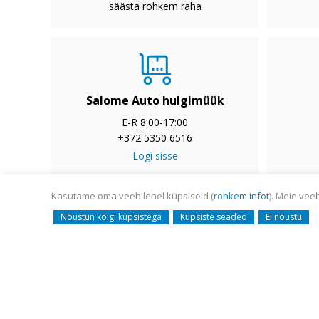
säästa rohkem raha
Salome Auto hulgimüük
E-R 8:00-17:00
+372 5350 6516
Logi sisse
Kasutame oma veebilehel küpsiseid (
rohkem infot
). Meie vee
© Salome Auto AS 2008-
Nõustun kõigi küpsistega
Küpsiste seaded
Ei nõustu