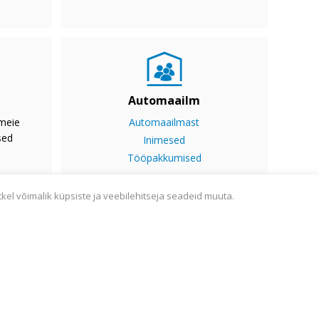
Automaailm
 meie
Automaailmast
sed
Inimesed
Tööpakkumised
tkel võimalik küpsiste ja veebilehitseja seadeid muuta.
ine
Sisukaart
Webmail