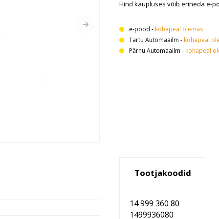
Hind kaupluses võib erineda e-p
e-pood
-
kohapeal olemas
Tartu Automaailm
-
kohapeal ol
Pärnu Automaailm
-
kohapeal o
Tootjakoodid
14 999 360 80
1499936080