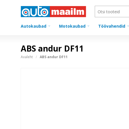
Autokaubad
Motokaubad
Töövahendid
ABS andur DF11
Avaleht
ABS andur DF11