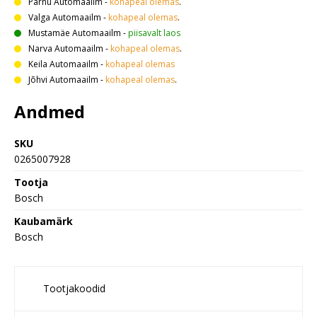
Pärnu Automaailm
-
kohapeal olemas
.
Valga Automaailm
-
kohapeal olemas
.
Mustamäe Automaailm
-
piisavalt laos
Narva Automaailm
-
kohapeal olemas
.
Keila Automaailm
-
kohapeal olemas
Jõhvi Automaailm
-
kohapeal olemas
.
Andmed
SKU
0265007928
Tootja
Bosch
Kaubamärk
Bosch
Tootjakoodid