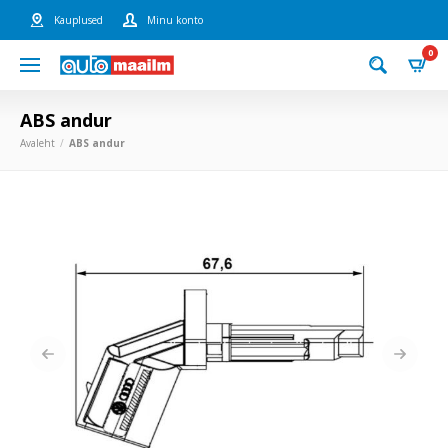
Kauplused
Minu konto
0
ABS andur
Avaleht
ABS andur