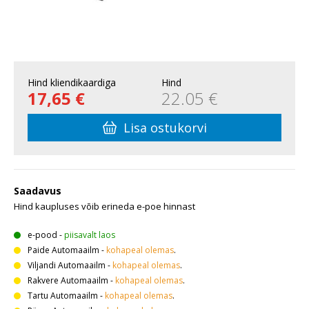
Hind kliendikaardiga
Hind
17,65 €
22.05 €
Lisa ostukorvi
Saadavus
Hind kaupluses võib erineda e-poe hinnast
e-pood
-
piisavalt laos
Paide Automaailm
-
kohapeal olemas
.
Viljandi Automaailm
-
kohapeal olemas
.
Rakvere Automaailm
-
kohapeal olemas
.
Tartu Automaailm
-
kohapeal olemas
.