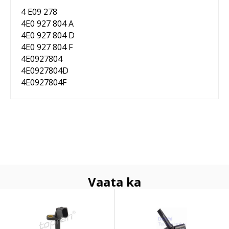
4 E09 278
4E0 927 804 A
4E0 927 804 D
4E0 927 804 F
4E0927804
4E0927804D
4E0927804F
Vaata ka
ABS andur TOPRAN
ABS ANDUR (delphi)