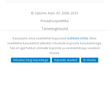
© Salome Auto AS 2008-2033
Privaatsuspoliitika
Tarnetingimused
Garantii
Kasutame oma veebilehel küpsiseid (
rohkem infot
). Meie
veebilehe kasutamist jätkates nõustute küpsiste kasutamisega.
Utiliseerimine
Teil on igal hetkel võimalik küpsiste ja veebilehitseja seadeid
Sisukaart
muuta.
Webmail
Nõustun kõigi küpsistega
Küpsiste seaded
Ei nõustu