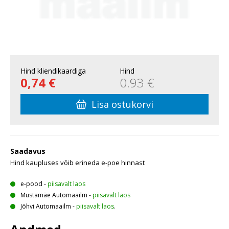
Hind kliendikaardiga
Hind
0,74 €
0.93 €
Lisa ostukorvi
Saadavus
Hind kaupluses võib erineda e-poe hinnast
e-pood
-
piisavalt laos
Mustamäe Automaailm
-
piisavalt laos
Jõhvi Automaailm
-
piisavalt laos
.