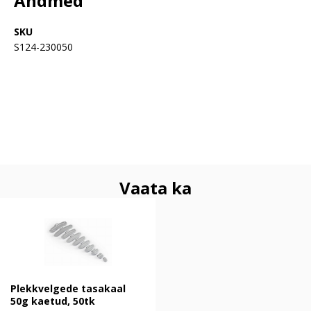
Andmed
SKU
S124-230050
Vaata ka
Plekkvelgede tasakaal 50g kaetud,
50tk
Plekkvelgede tasakaal
50g kaetud, 50tk