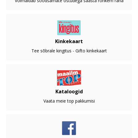
Võimaldab soodsamate ostudega säästa rohkem raha
Kinkekaart
Tee sõbrale kingitus - Gifto kinkekaart
Kataloogid
Vaata meie top pakkumisi