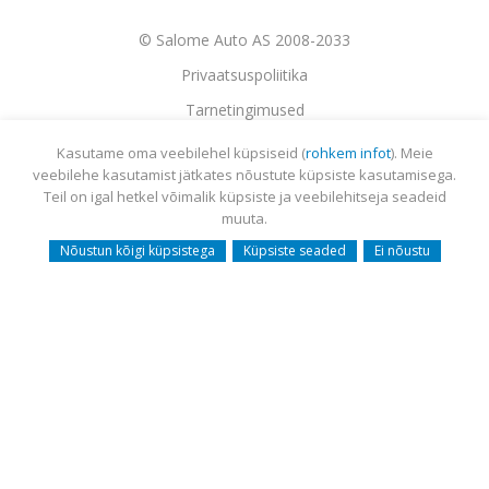
© Salome Auto AS 2008-2033
Privaatsuspoliitika
Tarnetingimused
Garantii
Kasutame oma veebilehel küpsiseid (
rohkem infot
). Meie
veebilehe kasutamist jätkates nõustute küpsiste kasutamisega.
Utiliseerimine
Teil on igal hetkel võimalik küpsiste ja veebilehitseja seadeid
Sisukaart
muuta.
Webmail
Nõustun kõigi küpsistega
Küpsiste seaded
Ei nõustu