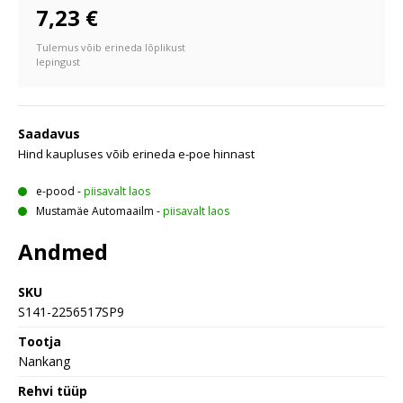
7,23 €
Tulemus võib erineda lõplikust
lepingust
Saadavus
Hind kaupluses võib erineda e-poe hinnast
e-pood
-
piisavalt laos
Mustamäe Automaailm
-
piisavalt laos
Andmed
SKU
S141-2256517SP9
Tootja
Nankang
Rehvi tüüp