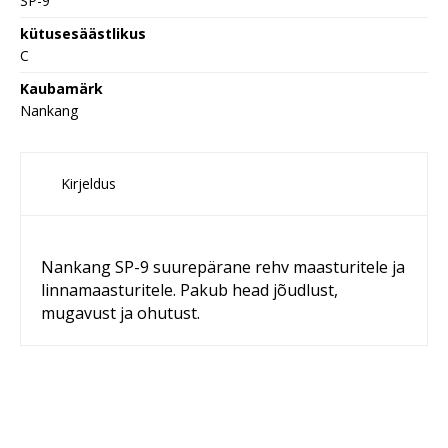
SP-9
kütusesäästlikus
C
Kaubamärk
Nankang
Kirjeldus
Nankang SP-9 suurepärane rehv maasturitele ja
linnamaasturitele. Pakub head jõudlust,
mugavust ja ohutust.