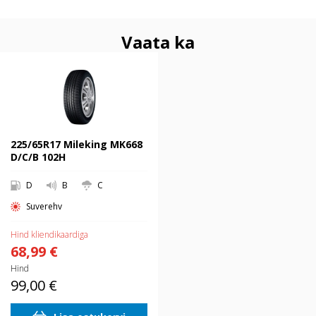
Vaata ka
225/65R17 Mileking MK668 D/C/B
102H
225/65R17 Mileking MK668
D/C/B 102H
D
B
C
Suverehv
Hind kliendikaardiga
68,99 €
Hind
99,00 €