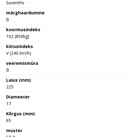
Suverehv
märghaardumine
B
koormusindeks
102 (850kg)
kiirusindeks
V (240 km/h)
veeremismüra
B
Laius (mm)
225
Diameeter
17
Kõrgus (mm)
65
muster