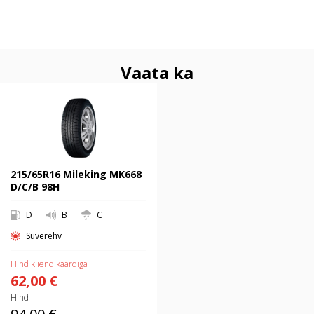
Vaata ka
215/65R16 Mileking MK668 D/C/B
98H
215/65R16 Mileking MK668
D/C/B 98H
D
B
C
Suverehv
Hind kliendikaardiga
62,00 €
Hind