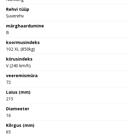
Rehvi tüüp
Suverehv
märghaardumine
B
koormusindeks
102 XL (850kg)
kiirusindeks
V (240 km/h)
veeremismüra
72
Laius (mm)
215
Diameeter
16
Kõrgus (mm)
65