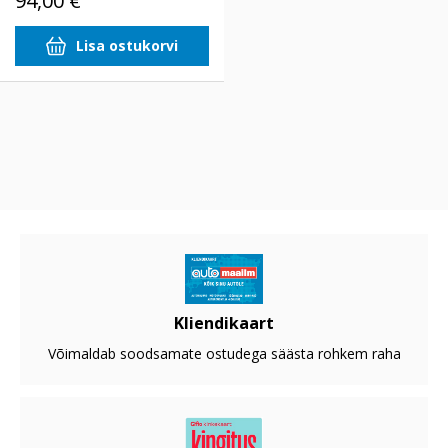
94,00 €
Lisa ostukorvi
Kliendikaart
Võimaldab soodsamate ostudega säästa rohkem raha