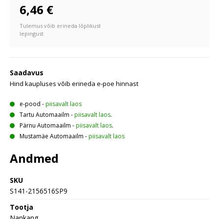
6,46 €
Tulemus võib erineda lõplikust
lepingust
Saadavus
Hind kaupluses võib erineda e-poe hinnast
e-pood
-
piisavalt laos
Tartu Automaailm
-
piisavalt laos
.
Pärnu Automaailm
-
piisavalt laos
.
Mustamäe Automaailm
-
piisavalt laos
Andmed
SKU
S141-2156516SP9
Tootja
Nankang