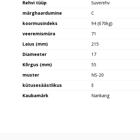
Rehvi tüüp
Suverehv
märghaardumine
C
koormusindeks
94 (670kg)
veeremismüra
71
Laius (mm)
215
Diameeter
17
Kõrgus (mm)
55
muster
NS-20
kütusesäästlikus
E
Kaubamärk
Nankang