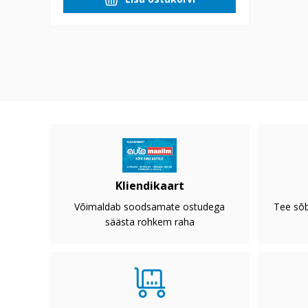
Kliendikaart
Võimaldab soodsamate ostudega
Tee sõb
säästa rohkem raha