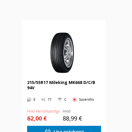
215/55R17 Mileking MK668 D/C/B 94V
215/55R17 Mileking MK668 D/C/B
94V
E
71
C
Suverehv
Hind kliendikaardiga
Hind
62,00 €
88,99 €
Lisa ostukorvi