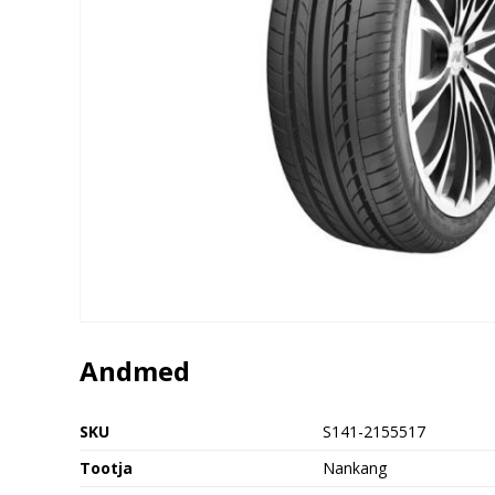
Andmed
SKU
S141-2155517
Tootja
Nankang