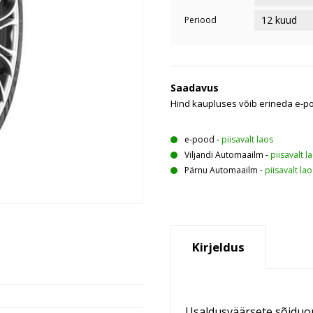
Periood
Saadavus
Hind kaupluses võib erineda e-p
e-pood
-
piisavalt laos
Viljandi Automaailm
-
piisavalt l
Pärnu Automaailm
-
piisavalt lao
Kirjeldus
Usaldusväärsete sõiduo