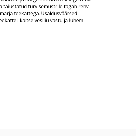
ja täiustatud turvisemustrile tagab rehv
a märja teekattega. Usaldusväärsed
kattel: kaitse vesiliu vastu ja lühem