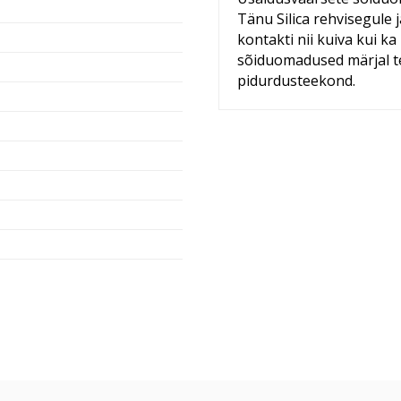
Tänu Silica rehvisegule 
kontakti nii kuiva kui k
sõiduomadused märjal tee
pidurdusteekond.