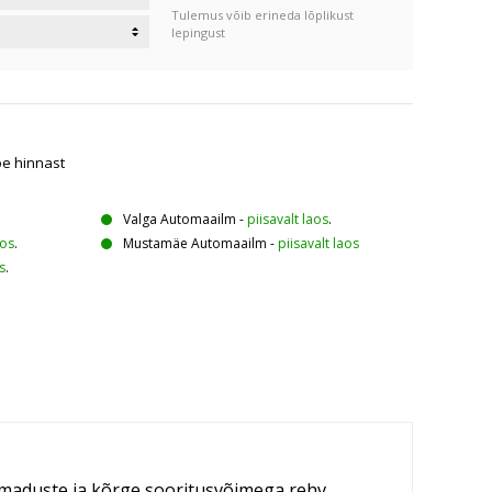
Tulemus võib erineda lõplikust
lepingust
oe hinnast
Valga Automaailm
-
piisavalt laos
.
aos
.
Mustamäe Automaailm
-
piisavalt laos
s
.
maduste ja kõrge sooritusvõimega rehv.