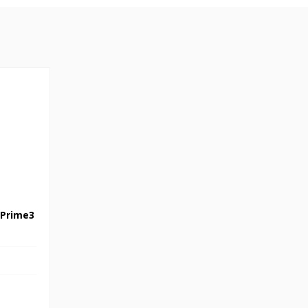
e3 K125
 Prime3