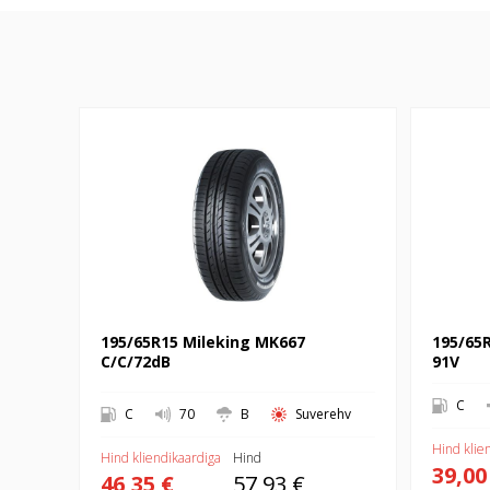
195/65R15 Mileking MK667 C/C/72dB
195/65R15 
195/65R15 Mileking MK667
195/65R
C/C/72dB
91V
C
C
70
B
Suverehv
Hind klie
Hind kliendikaardiga
Hind
39,00
46,35 €
57,93 €