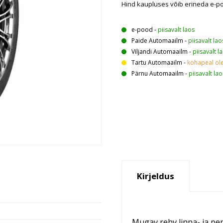
Hind kaupluses võib erineda e-p
e-pood
-
piisavalt laos
Paide Automaailm
-
piisavalt lao
Viljandi Automaailm
-
piisavalt l
Tartu Automaailm
-
kohapeal ol
Pärnu Automaailm
-
piisavalt lao
Kirjeldus
Mugav rehv linna- ja pe