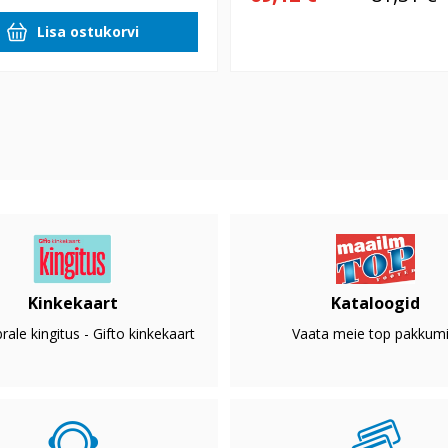
Lisa ostukorvi
Kinkekaart
Kataloogid
rale kingitus - Gifto kinkekaart
Vaata meie top pakkumi