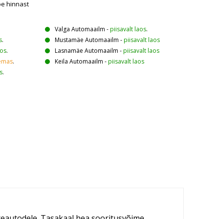
oe hinnast
Valga Automaailm
-
piisavalt laos
.
s
.
Mustamäe Automaailm
-
piisavalt laos
aos
.
Lasnamäe Automaailm
-
piisavalt laos
emas
.
Keila Automaailm
-
piisavalt laos
s
.
reautodele. Tasakaal hea sooritusvõime,