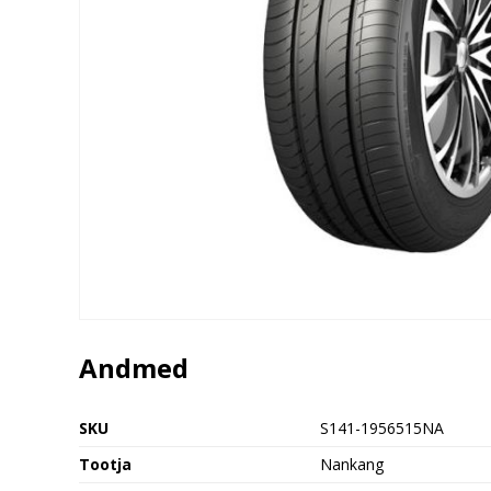
Andmed
SKU
S141-1956515NA
Tootja
Nankang