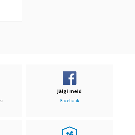
Jälgi meid
si
Facebook