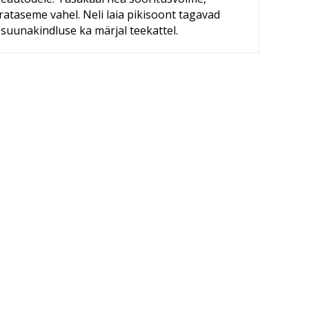
taseme vahel. Neli laia pikisoont tagavad
suunakindluse ka märjal teekattel.