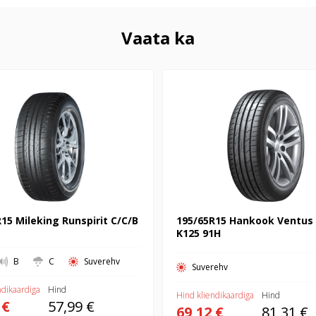
Vaata ka
Mileking Runspirit C/C/B 91V
195/65R15 Hankook Ventus Prim
91H
15 Mileking Runspirit C/C/B
195/65R15 Hankook Ventus
K125 91H
B
C
Suverehv
Suverehv
ndikaardiga
Hind
Hind kliendikaardiga
Hind
 €
57,99 €
69,12 €
81,31 €