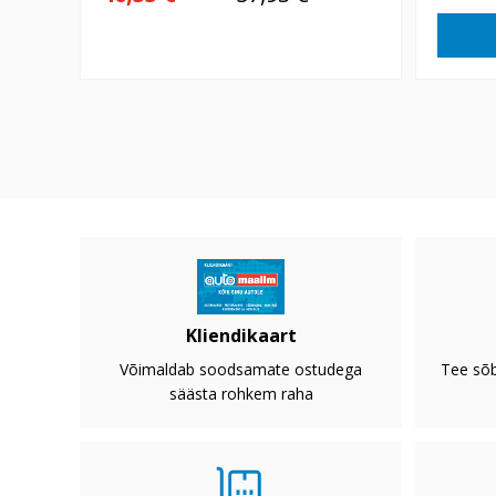
Kliendikaart
Võimaldab soodsamate ostudega
Tee sõb
säästa rohkem raha