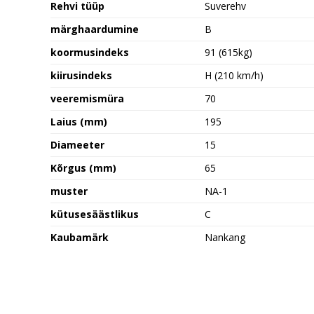
Rehvi tüüp
Suverehv
märghaardumine
B
koormusindeks
91 (615kg)
kiirusindeks
H (210 km/h)
veeremismüra
70
Laius (mm)
195
Diameeter
15
Kõrgus (mm)
65
muster
NA-1
kütusesäästlikus
C
Kaubamärk
Nankang