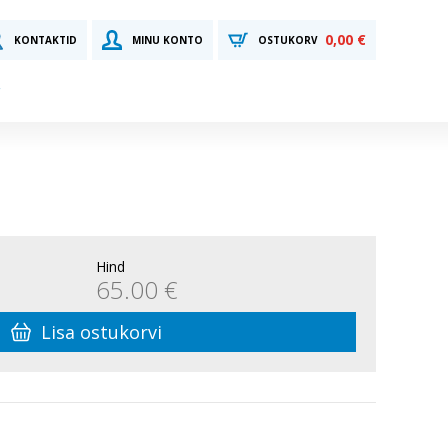
0,00 €
KONTAKTID
MINU KONTO
OSTUKORV
Hind
65.00 €
Lisa ostukorvi